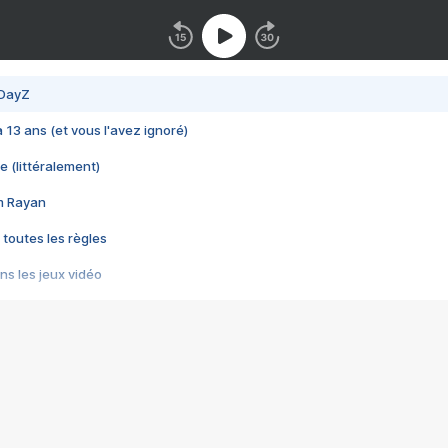
 DayZ
 a 13 ans (et vous l'avez ignoré)
e (littéralement)
im Rayan
 toutes les règles
s les jeux vidéo
us choquant de Rockstar ? - Le scandale BULLY
e plus moche de Steam
du RÊVE tourne au CAUCHEMAR
pendant 8 heures