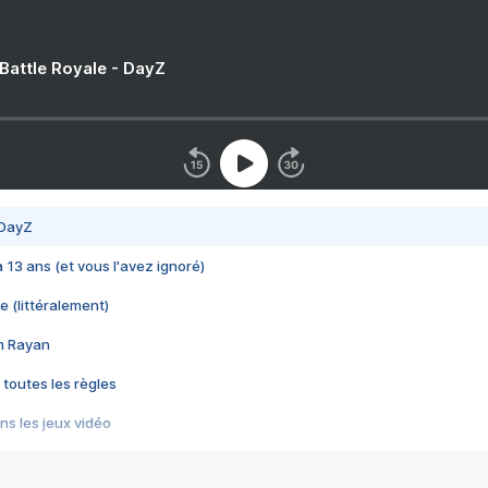
 Battle Royale - DayZ
 DayZ
 a 13 ans (et vous l'avez ignoré)
e (littéralement)
im Rayan
 toutes les règles
s les jeux vidéo
us choquant de Rockstar ? - Le scandale BULLY