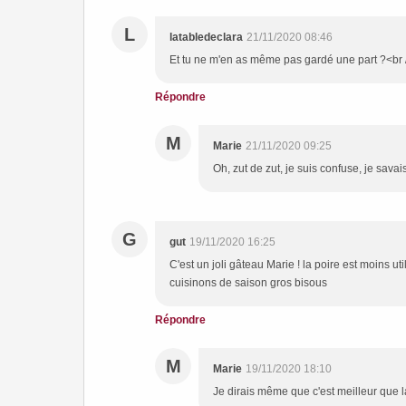
L
latabledeclara
21/11/2020 08:46
Et tu ne m'en as même pas gardé une part ?<br /
Répondre
M
Marie
21/11/2020 09:25
Oh, zut de zut, je suis confuse, je sav
G
gut
19/11/2020 16:25
C'est un joli gâteau Marie ! la poire est moins uti
cuisinons de saison gros bisous
Répondre
M
Marie
19/11/2020 18:10
Je dirais même que c'est meilleur que