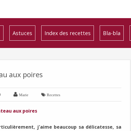
é
Astuces
Index des recettes
Bla-bla
au aux poires

0

Marie
Recettes
rticulièrement, j'aime beaucoup sa délicatesse, sa