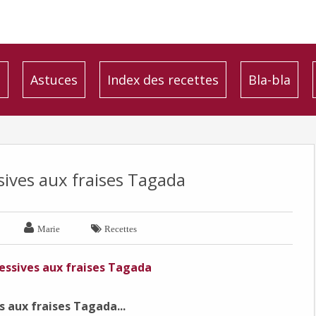
é
Astuces
Index des recettes
Bla-bla
sives aux fraises Tagada


Marie
Recettes
s aux fraises Tagada...