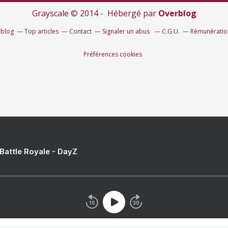
Grayscale © 2014 - Hébergé par
Overblog
rblog
Top articles
Contact
Signaler un abus
C.G.U.
Rémunération
Préférences cookies
 Battle Royale - DayZ