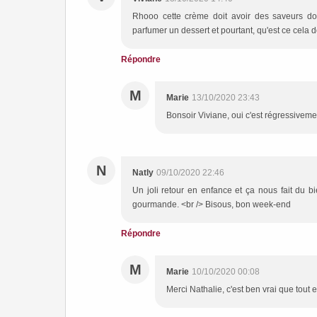
Rhooo cette crème doit avoir des saveurs dou
parfumer un dessert et pourtant, qu'est ce cela do
Répondre
M
Marie
13/10/2020 23:43
Bonsoir Viviane, oui c'est régressiveme
N
Natly
09/10/2020 22:46
Un joli retour en enfance et ça nous fait du bi
gourmande. <br /> Bisous, bon week-end
Répondre
M
Marie
10/10/2020 00:08
Merci Nathalie, c'est ben vrai que tout