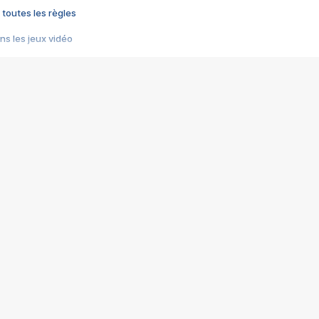
 toutes les règles
s les jeux vidéo
us choquant de Rockstar ? - Le scandale BULLY
e plus moche de Steam
du RÊVE tourne au CAUCHEMAR
pendant 8 heures
it… à tort
umiliés par un jeu vidéo
ire - Final Fantasy 8
ti un empire - Age of Empires
story DOFUS
tard, il crée l'un des pires jeux de tous les temps, MindsEye.