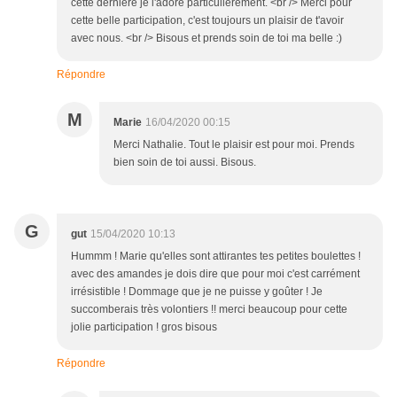
cette dernière je l'adore particulièrement. <br /> Merci pour
cette belle participation, c'est toujours un plaisir de t'avoir
avec nous. <br /> Bisous et prends soin de toi ma belle :)
Répondre
M
Marie
16/04/2020 00:15
Merci Nathalie. Tout le plaisir est pour moi. Prends
bien soin de toi aussi. Bisous.
G
gut
15/04/2020 10:13
Hummm ! Marie qu'elles sont attirantes tes petites boulettes !
avec des amandes je dois dire que pour moi c'est carrément
irrésistible ! Dommage que je ne puisse y goûter ! Je
succomberais très volontiers !! merci beaucoup pour cette
jolie participation ! gros bisous
Répondre