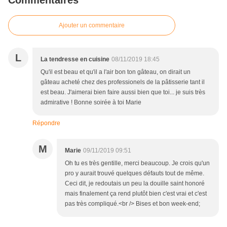
Commentaires
Ajouter un commentaire
L
La tendresse en cuisine
08/11/2019 18:45
Qu'il est beau et qu'il a l'air bon ton gâteau, on dirait un
gâteau acheté chez des professionels de la pâtisserie tant il
est beau. J'aimerai bien faire aussi bien que toi... je suis très
admirative ! Bonne soirée à toi Marie
Répondre
M
Marie
09/11/2019 09:51
Oh tu es très gentille, merci beaucoup. Je crois qu'un
pro y aurait trouvé quelques défauts tout de même.
Ceci dit, je redoutais un peu la douille saint honoré
mais finalement ça rend plutôt bien c'est vrai et c'est
pas très compliqué.<br /> Bises et bon week-end;