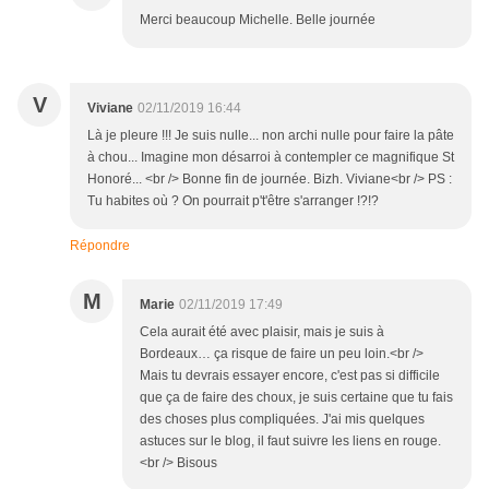
Merci beaucoup Michelle. Belle journée
V
Viviane
02/11/2019 16:44
Là je pleure !!! Je suis nulle... non archi nulle pour faire la pâte
à chou... Imagine mon désarroi à contempler ce magnifique St
Honoré... <br /> Bonne fin de journée. Bizh. Viviane<br /> PS :
Tu habites où ? On pourrait p't'être s'arranger !?!?
Répondre
M
Marie
02/11/2019 17:49
Cela aurait été avec plaisir, mais je suis à
Bordeaux… ça risque de faire un peu loin.<br />
Mais tu devrais essayer encore, c'est pas si difficile
que ça de faire des choux, je suis certaine que tu fais
des choses plus compliquées. J'ai mis quelques
astuces sur le blog, il faut suivre les liens en rouge.
<br /> Bisous