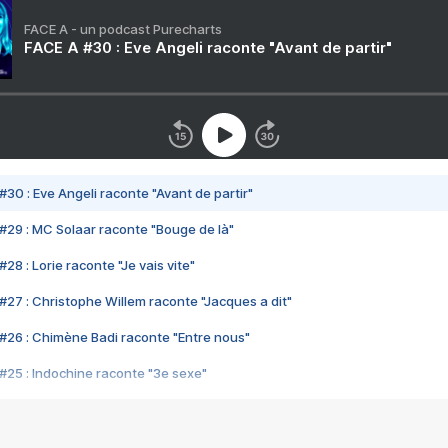
FACE A - un podcast Purecharts
FACE A #30 : Eve Angeli raconte "Avant de partir"
#30 : Eve Angeli raconte "Avant de partir"
#29 : MC Solaar raconte "Bouge de là"
28 : Lorie raconte "Je vais vite"
#27 : Christophe Willem raconte "Jacques a dit"
#26 : Chimène Badi raconte "Entre nous"
#25 : Indochine raconte "3e sexe"
#24 : Zaho raconte "C'est chelou"
#23 : Patrick Bruel raconte "Au café des délices"