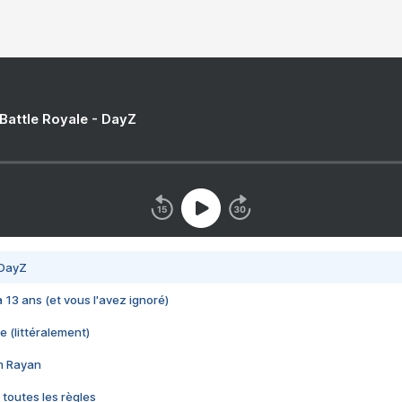
 Battle Royale - DayZ
 DayZ
 a 13 ans (et vous l'avez ignoré)
e (littéralement)
im Rayan
 toutes les règles