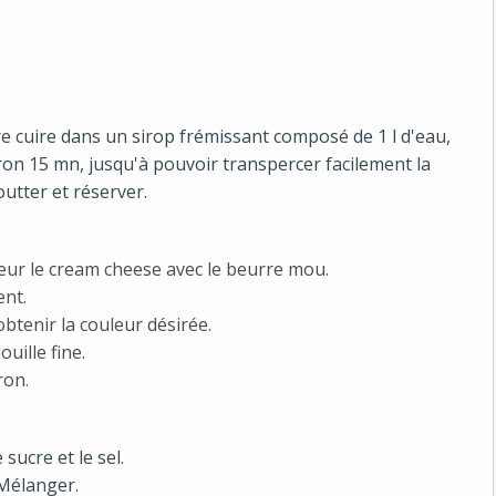
aire cuire dans un sirop frémissant composé de 1 l d'eau,
viron 15 mn, jusqu'à pouvoir transpercer facilement la
outter et réserver.
eur le cream cheese avec le beurre mou.
ent.
btenir la couleur désirée.
uille fine.
ron.
sucre et le sel.
 Mélanger.